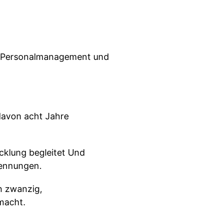
für Personalmanagement und
 davon acht Jahre
icklung begleitet Und
rennungen.
h zwanzig,
macht.