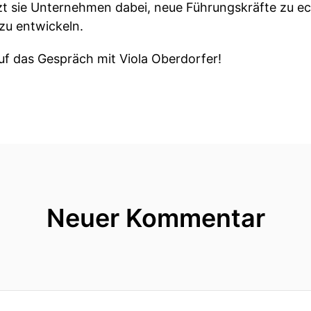
zt sie Unternehmen dabei, neue Führungskräfte zu e
zu entwickeln.
uf das Gespräch mit Viola Oberdorfer!
nschen werden Führunkraft weil sie vorher fachlich ri
 lange keine Führungenkompetenz.
n Unternehmen eigentlich immer noch die falschen M
 sehr, sehr gute Frage und du hast ja auch gerade ebe
Neuer Kommentar
laube ich auch noch viel länger darüber philosophier
an!
ahres-und ein Dein dazu.