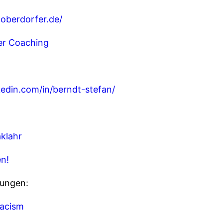
aoberdorfer.de/
er Coaching
kedin.com/in/berndt-stefan/
aklahr
n!
lungen:
racism