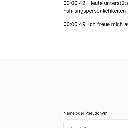
00:00:42: Heute unterstüt
Führungspersönlichkeiten 
00:00:49: Ich freue mich a
00:00:53: Viola – viele Me
fachliche Stärke ist noch
00:01:04: Befördern wir i
00:01:10: Ja, das ist eine
circa ne halbe Stunde.
00:01:19: Da könnten wir g
00:01:22: aber fangen mal 
Name oder Pseudonym
00:01:25: Ich habe zwei J